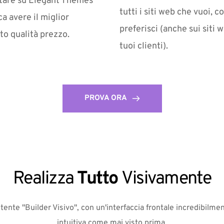
tare su Elegant Themes 
tutti i siti web che vuoi, c
ca avere il miglior 
preferisci (anche sui siti w
to qualità prezzo. 
tuoi clienti). 
PROVA ORA
Realizza 
Tutto 
Visivamente
tente "Builder Visivo", con un'interfaccia frontale incredibilme
intuitiva come mai visto prima.