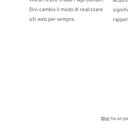
WordPress e Visual Page builder. 
acquis
Divi cambia il modo di realizzare 
signifi
siti web per sempre.
rappor
Divi
 ha un po